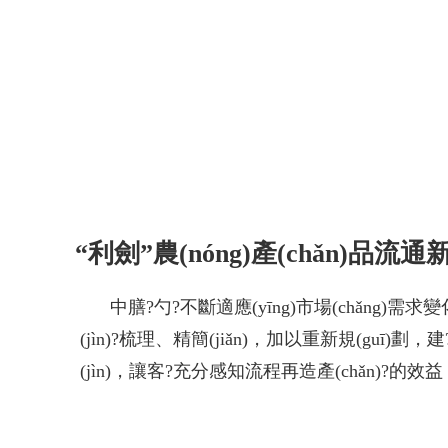
“利劍”農(nóng)產(chǎn)品流
中膳?勺?不斷適應(yīng)市場(chǎng)需求變化
(jìn)?梳理、精簡(jiǎn)，加以重新規(gu
(jìn)，讓客?充分感知流程再造產(chǎn)?的效益，力求實