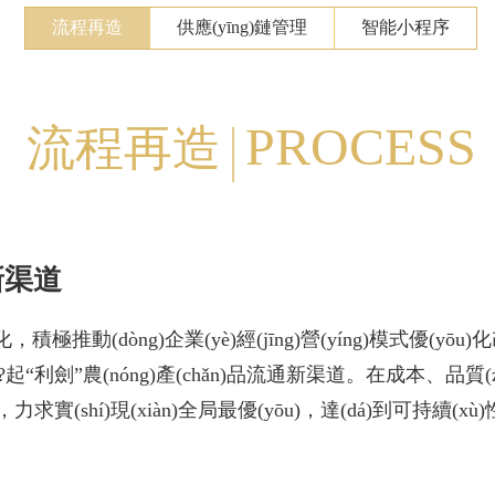
流程再造
供應(yīng)鏈管理
智能小程序
PROCESS
流程再造
通新渠道
，積極推動(dòng)企業(yè)經(jīng)營(yíng)模式優(yōu)化改
ī)劃，建?起“利劍”農(nóng)產(chǎn)品流通新渠道。在成本、品質(zh
(shí)現(xiàn)全局最優(yōu)，達(dá)到可持續(xù)性發(f