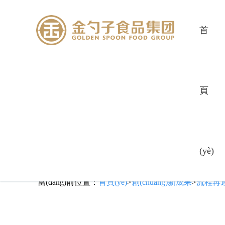
首
?
頁
(yè)
當(dāng)前位置：
首頁(yè)
>
創(chuàng)新成果
>
流程再