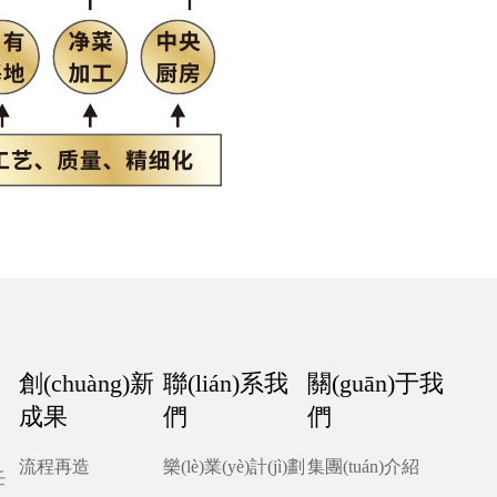
創(chuàng)新
聯(lián)系我
關(guān)于我
成果
們
們
流程再造
樂(lè)業(yè)計(jì)劃
集團(tuán)介紹
任