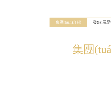
集團(tuán)介紹
發(fā)展
集團(tuá