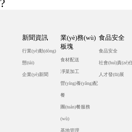
?
新聞資訊
業(yè)務(wù)
食品安全
板塊
行業(yè)動(dòng)
食品安全
食材配送
態(tài)
社會(huì)責(zé)
凈菜加工
企業(yè)新聞
人才發(fā)展
營(yíng)養(yǎng)配
餐
團(tuán)餐服務
(wù)
基地管理