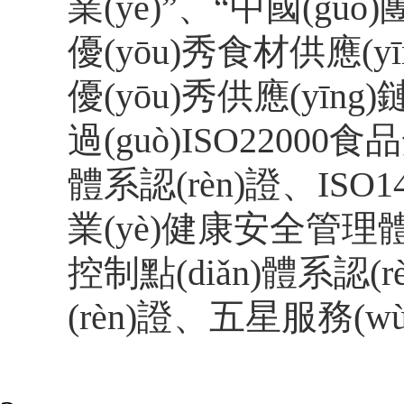
業(yè)”、“中國(guó
優(yōu)秀食材供應(yīn
優(yōu)秀供應(yīng)
過(guò)ISO22000食
體系認(rèn)證、ISO14
業(yè)健康安全管理體系
控制點(diǎn)體系認(rè
(rèn)證、五星服務(