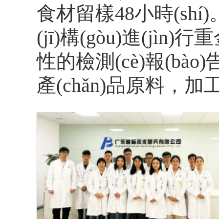
食材留樣48小時(shí)
(jī)構(gòu)進(jìn
性的檢測(cè)報(bào)告
產(chǎn)品原料，加工