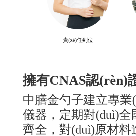
責(zé)任到位
擁有CNAS認(rèn)證
中膳金勺子建立專業(yè)實(s
儀器，定期對(duì)
齊全，對(duì)原