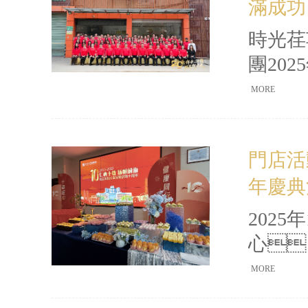
滿成功
與總結
聞不斷
時光荏
團20
以“傳
MORE
題
分子公
門店活
同仁
年慶典
共識
的發(f
202
心
凝聚著
MORE
幕