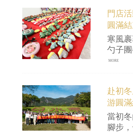
的醫(
門店活動
(xù
圓滿結
店
裝飾熠
寒風裹
勺子團
動圓滿
MORE
飾
成趣
赴初冬
堂。
游圓滿
誼
當初冬
腳步，