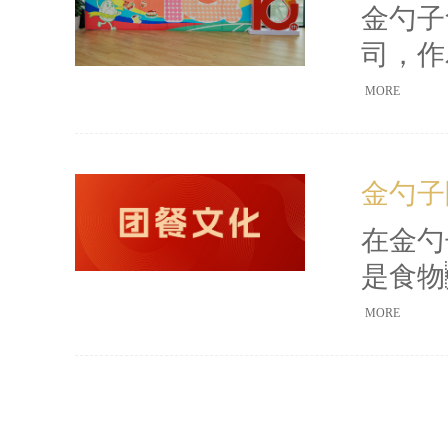
堂
金勺子
司，作
金融機
MORE
已穩(w
郵消費
金勺子
年
動不僅
在金勺
更
是食物
遞
MORE
心的匠
氣縈繞
專業(