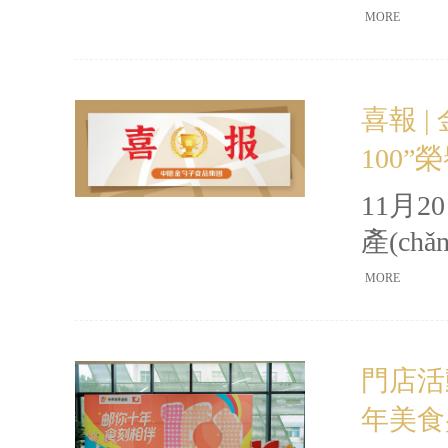
子食品
MORE
(jī
天一夜
喜報 
水寨、
100”
美景與
光
11月
產(ch
在山東
MORE
量的年
題
門店活動
型
年美食
發(f