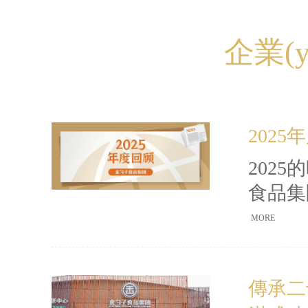
企業(
202
202
食品集
展的賽
MORE
健康新
一份服
傳承二
戶的深