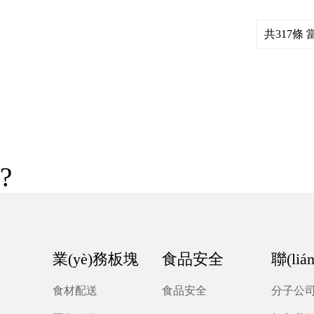
故事
貼入微
共317條 
?
業(yè)務板塊
食品安全
聯(li
食材配送
食品安全
分子公