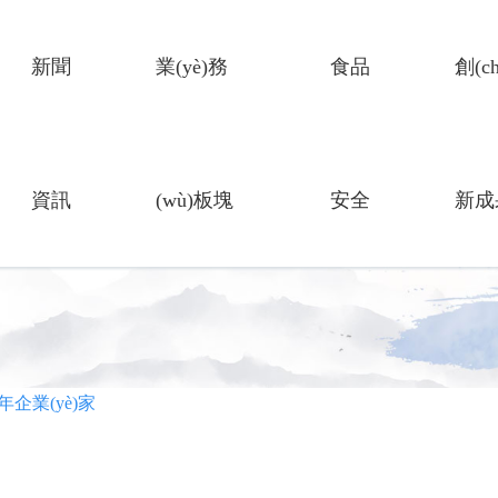
新聞
業(yè)務
食品
創(ch
資訊
(wù)板塊
安全
新成
青年企業(yè)家