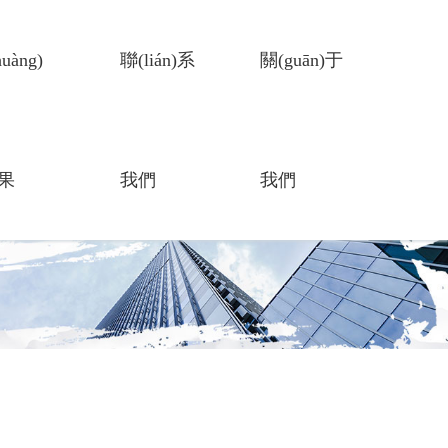
uàng)
聯(lián)系
關(guān)于
果
我們
我們