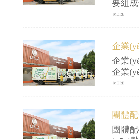
要組成
(jìn
MORE
度
(nón
企業(
優(yō
送行業
企業(
企業(
施
MORE
制
增強企
團體配
團體配