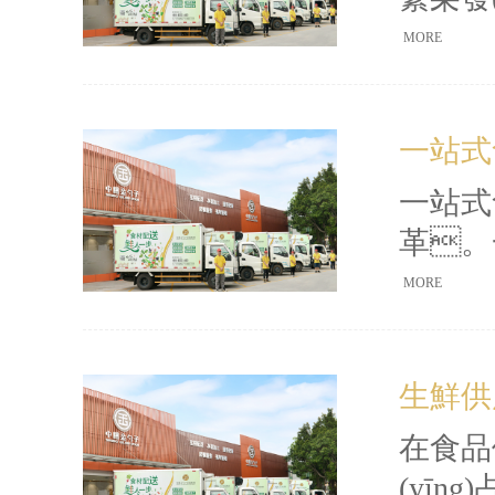
佛山食
MORE
勢
率方面的
一站式
鏈優(
一站式
革。
流程簡
MORE
制
(yè
生鮮供應
在食品供
(yīn