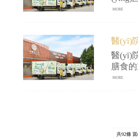
消費者
MORE
醫(yī
醫(yī)
膳食的
(xué
MORE
(wù)
共92條 當(