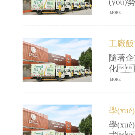
(yō
(wù
MORE
飲服務
足集體
工廠飯?
隨著企業
化
式，正
MORE
制、食
廠飯?z
學(x
新的推
學(xu