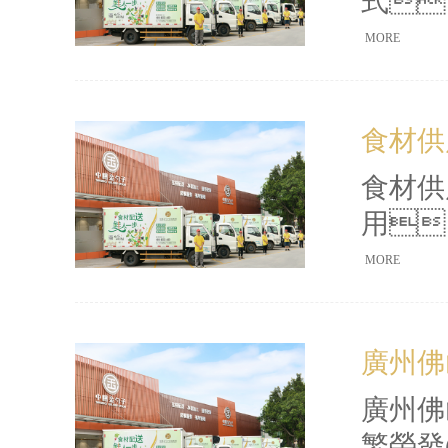
式
品安全
MORE
的影響
(xué
食材供應
食材供應
用
其對餐
MORE
率
闡述了優
廣州佛
競爭力
廣州佛
繁榮發