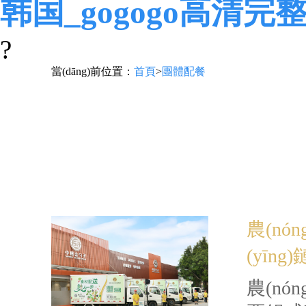
韩国_gogogo高清完
?
當(dāng)前位置：
首頁
>
團體配餐
農(nó
(yīng)
農(nón