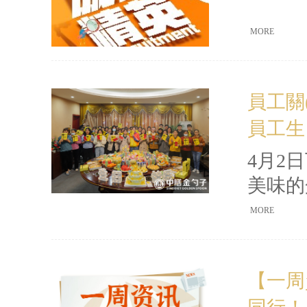
MORE
員工關(
員工生日
4月2
美味的
笑聲溫
MORE
在每個
地映入
【一周資
公紅包無