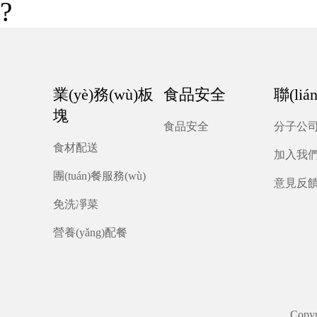
?
業(yè)務(wù)板
食品安全
聯(li
塊
食品安全
分子公
食材配送
加入我
團(tuán)餐服務(wù)
意見反
免洗凈菜
營養(yǎng)配餐
Cop