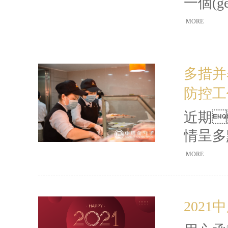
一個(g
別。盡
MORE
是在充
前
多措并舉
天，以“
防控工
議在中
(tu
近期
司、事
情呈多點
(duì
MORE
應(yī
疫情防控
202
qián
康情況