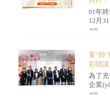
同行！
HEY
風(fē
01年
12月
中最繁
MORE
子中信銀
義
蓄“師”待
職工們
彩開講
行
際，為
為了充
企業(y
(xí)
MORE
集團(tu