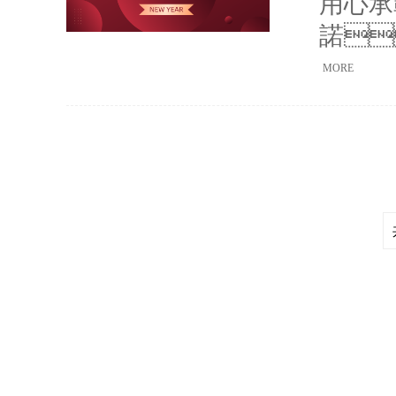
用心承載
告制度
諾
訓(xù
商”是
MORE
先
為誠”的
求卓越