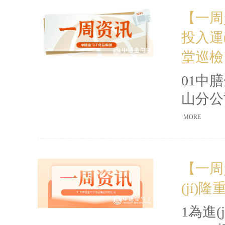
副總裁
【一周
(wù)
投入運
慶擔(
(xù
堂巡檢
(xi
01中膳
都做足
山分公司
要
MORE
(dòn
(shè
【一周
金勺子佛
(jí)隆
(qū
室、配送
1為進(