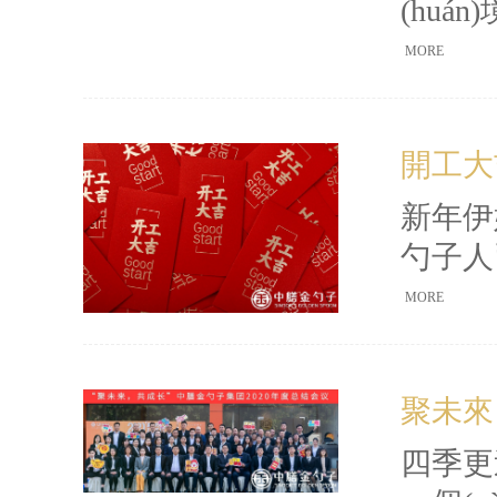
(tái
(hu
港
(jī
MORE
上午
(jí)
開工大吉
新
紗
新年伊
(tuá
勺子人
樂時(s
早，奮
MORE
此展開
(jì
聚未來
是·新的
▲廣州-
四季更迭
(huì