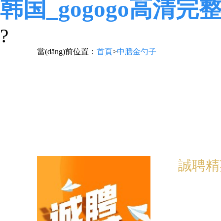
韩国_gogogo高清完
?
當(dāng)前位置：
首頁
>
中膳金勺子
誠聘精英